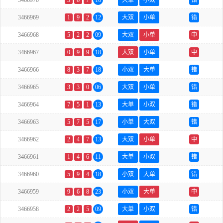
3466970
3
6
7
16
大单
小双
错
3466969
1
9
2
12
大双
小单
错
3466968
5
2
2
09
大双
小单
中
3466967
0
9
9
18
大双
小单
中
3466966
8
3
7
18
小双
大单
错
3466965
3
3
0
06
大双
小单
错
3466964
7
5
1
13
大单
小双
错
3466963
5
7
5
17
小单
大双
错
3466962
2
4
7
13
大双
小单
中
3466961
1
4
6
11
大单
小双
错
3466960
5
9
4
18
小双
大单
错
3466959
9
6
8
23
小双
大单
中
3466958
2
2
5
09
大单
小双
错