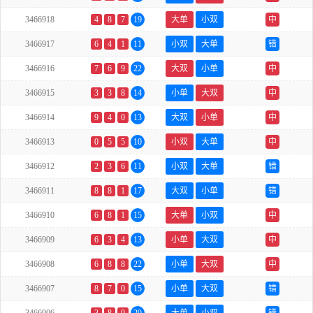
3466918
4
8
7
19
大单
小双
中
3466917
6
4
1
11
小双
大单
错
3466916
7
6
9
22
大双
小单
中
3466915
3
3
8
14
小单
大双
中
3466914
9
4
0
13
大双
小单
中
3466913
0
5
5
10
小双
大单
中
3466912
2
3
6
11
小双
大单
错
3466911
8
8
1
17
大双
小单
错
3466910
6
8
1
15
大单
小双
中
3466909
6
3
4
13
小单
大双
中
3466908
6
8
8
22
小单
大双
中
3466907
8
7
0
15
小单
大双
错