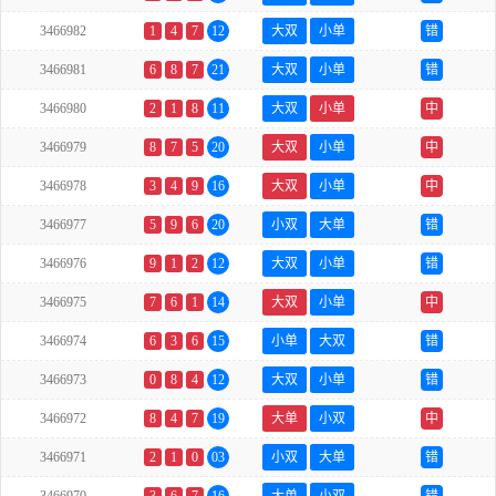
3466982
1
4
7
12
大双
小单
错
3466981
6
8
7
21
大双
小单
错
3466980
2
1
8
11
大双
小单
中
3466979
8
7
5
20
大双
小单
中
3466978
3
4
9
16
大双
小单
中
3466977
5
9
6
20
小双
大单
错
3466976
9
1
2
12
大双
小单
错
3466975
7
6
1
14
大双
小单
中
3466974
6
3
6
15
小单
大双
错
3466973
0
8
4
12
大双
小单
错
3466972
8
4
7
19
大单
小双
中
3466971
2
1
0
03
小双
大单
错