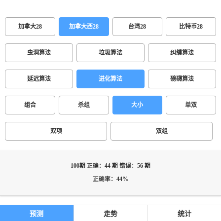
加拿大28
加拿大西28
台湾28
比特币28
虫洞算法
垃圾算法
纠缠算法
延迟算法
进化算法
磅礴算法
组合
杀组
大小
单双
双项
双组
100期 正确：44 期 错误：56 期
正确率：44%
预测
走势
统计