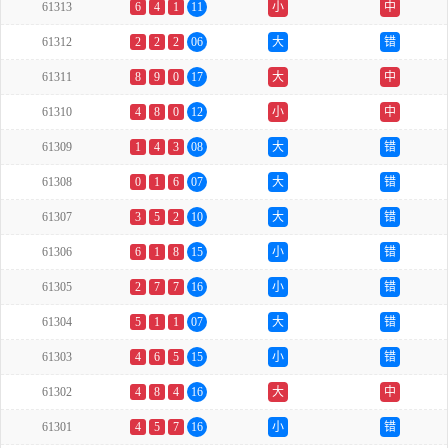
61313
6
4
1
11
小
中
61312
2
2
2
06
大
错
61311
8
9
0
17
大
中
61310
4
8
0
12
小
中
61309
1
4
3
08
大
错
61308
0
1
6
07
大
错
61307
3
5
2
10
大
错
61306
6
1
8
15
小
错
61305
2
7
7
16
小
错
61304
5
1
1
07
大
错
61303
4
6
5
15
小
错
61302
4
8
4
16
大
中
61301
4
5
7
16
小
错