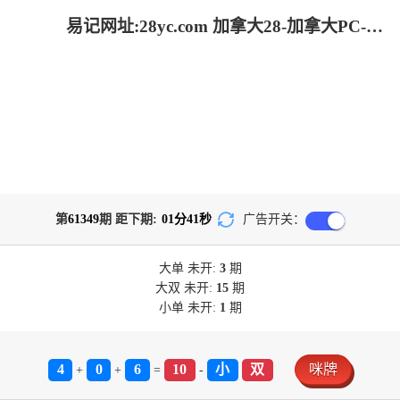
易记网址:28yc.com 加拿大28-加拿大PC-加拿大28预测开奖官网咪牌|pc走势最新预测
第
61349
期 距下期:
01
分
40
秒
广告开关：
大单
未开:
3
期
大双
未开:
15
期
小单
未开:
1
期
4
0
6
10
小
双
咪牌
+
+
=
-