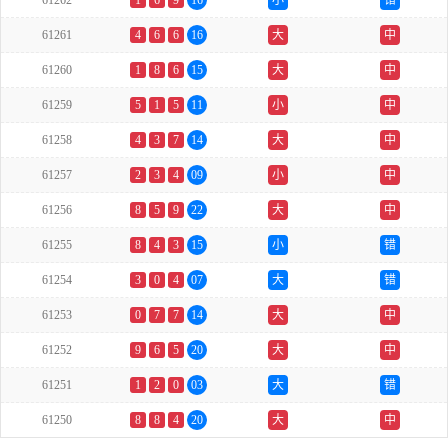
61262
1
6
9
16
小
错
61261
4
6
6
16
大
中
61260
1
8
6
15
大
中
61259
5
1
5
11
小
中
61258
4
3
7
14
大
中
61257
2
3
4
09
小
中
61256
8
5
9
22
大
中
61255
8
4
3
15
小
错
61254
3
0
4
07
大
错
61253
0
7
7
14
大
中
61252
9
6
5
20
大
中
61251
1
2
0
03
大
错
61250
8
8
4
20
大
中