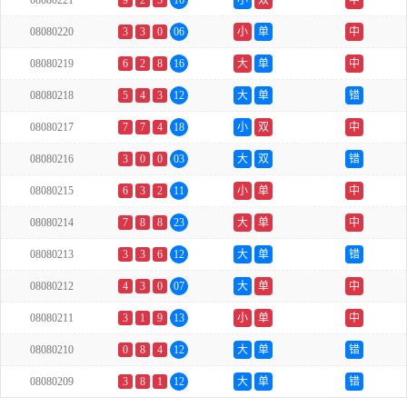
08080221
9
2
5
16
小
双
中
08080220
3
3
0
06
小
单
中
08080219
6
2
8
16
大
单
中
08080218
5
4
3
12
大
单
错
08080217
7
7
4
18
小
双
中
08080216
3
0
0
03
大
双
错
08080215
6
3
2
11
小
单
中
08080214
7
8
8
23
大
单
中
08080213
3
3
6
12
大
单
错
08080212
4
3
0
07
大
单
中
08080211
3
1
9
13
小
单
中
08080210
0
8
4
12
大
单
错
08080209
3
8
1
12
大
单
错