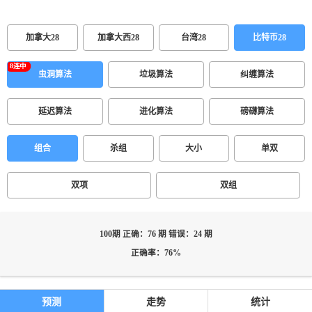
加拿大28
加拿大西28
台湾28
比特币28
虫洞算法
垃圾算法
纠缠算法
延迟算法
进化算法
磅礴算法
组合
杀组
大小
单双
双项
双组
100期 正确：76 期 错误：24 期
正确率：76%
预测
走势
统计