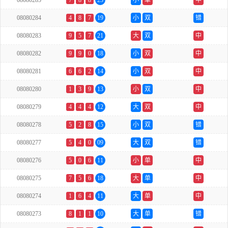
08080285
7
8
8
23
小
单
中
08080284
4
8
7
19
小
双
错
08080283
9
5
7
21
大
双
中
08080282
9
9
0
18
小
双
中
08080281
6
6
2
14
小
双
中
08080280
1
3
9
13
小
双
中
08080279
4
4
4
12
大
双
中
08080278
5
2
8
15
小
双
错
08080277
5
4
0
09
大
双
错
08080276
5
0
6
11
小
单
中
08080275
7
5
6
18
大
单
中
08080274
1
6
4
11
大
单
中
08080273
8
1
1
10
大
单
错