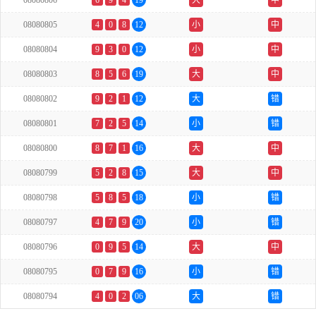
08080806
6
9
4
19
大
中
08080805
4
0
8
12
小
中
08080804
9
3
0
12
小
中
08080803
8
5
6
19
大
中
08080802
9
2
1
12
大
错
08080801
7
2
5
14
小
错
08080800
8
7
1
16
大
中
08080799
5
2
8
15
大
中
08080798
5
8
5
18
小
错
08080797
4
7
9
20
小
错
08080796
0
9
5
14
大
中
08080795
0
7
9
16
小
错
08080794
4
0
2
06
大
错