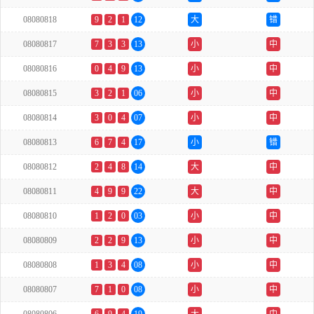
08080818
9
2
1
12
大
错
08080817
7
3
3
13
小
中
08080816
0
4
9
13
小
中
08080815
3
2
1
06
小
中
08080814
3
0
4
07
小
中
08080813
6
7
4
17
小
错
08080812
2
4
8
14
大
中
08080811
4
9
9
22
大
中
08080810
1
2
0
03
小
中
08080809
2
2
9
13
小
中
08080808
1
3
4
08
小
中
08080807
7
1
0
08
小
中