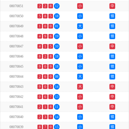
08070851
2
2
8
12
小
中
08070850
5
8
5
18
小
错
08070849
1
0
0
01
大
错
08070848
4
9
6
19
小
错
08070847
4
1
5
10
小
中
08070846
8
2
8
18
小
错
08070845
9
0
9
18
小
错
08070844
2
6
0
08
大
错
08070843
9
0
5
14
大
中
08070842
0
6
7
13
小
中
08070841
2
1
8
11
小
中
08070840
2
3
9
14
小
错
08070839
8
7
0
15
小
错