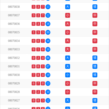
08070838
3
3
7
13
大
错
08070837
3
2
7
12
小
中
08070836
6
3
9
18
大
中
08070835
1
5
3
09
小
中
08070834
9
0
7
16
大
中
08070833
9
1
6
16
大
中
08070832
0
2
4
06
大
错
08070831
6
0
1
07
大
错
08070830
7
8
4
19
小
错
08070829
6
7
0
13
小
中
08070828
3
2
5
10
小
中
08070827
9
0
3
12
大
错