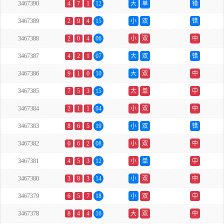
3467390
4
7
1
12
大
单
错
3467389
2
9
4
15
小
双
错
3467388
2
0
4
06
小
双
中
3467387
4
2
1
07
大
双
错
3467386
9
1
0
10
大
双
中
3467385
7
5
3
15
大
单
中
3467384
2
1
1
04
小
双
中
3467383
8
6
5
19
小
双
错
3467382
0
6
2
08
小
双
中
3467381
4
5
3
12
小
单
中
3467380
3
8
3
14
小
双
中
3467379
6
5
7
18
小
双
中
3467378
8
4
4
16
大
双
中