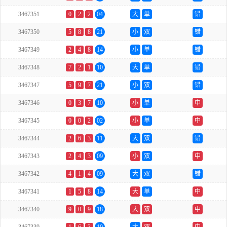
3467351
0
2
2
04
大
单
错
3467350
5
8
8
21
小
双
错
3467349
2
4
8
14
小
单
错
3467348
7
2
1
10
大
单
错
3467347
5
9
7
21
小
双
错
3467346
0
3
7
10
小
单
中
3467345
0
0
2
02
小
单
中
3467344
2
6
3
11
大
双
错
3467343
2
4
3
09
小
双
中
3467342
4
1
4
09
大
双
错
3467341
1
5
8
14
大
单
中
3467340
9
0
9
18
大
双
中