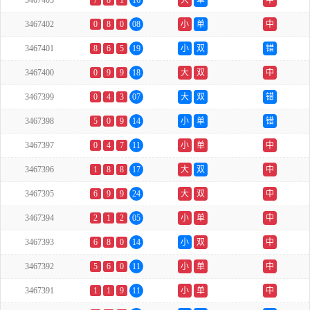
3467403
7
8
1
16
大
单
中
3467402
0
8
0
08
小
单
中
3467401
8
6
5
19
小
双
错
3467400
0
9
9
18
大
双
中
3467399
0
4
3
07
大
双
错
3467398
5
0
9
14
小
单
错
3467397
0
4
7
11
小
单
中
3467396
1
8
8
17
大
双
中
3467395
6
9
9
24
大
双
中
3467394
2
1
2
05
小
单
中
3467393
6
8
0
14
小
双
中
3467392
5
6
0
11
小
单
中
3467391
1
1
9
11
小
单
中