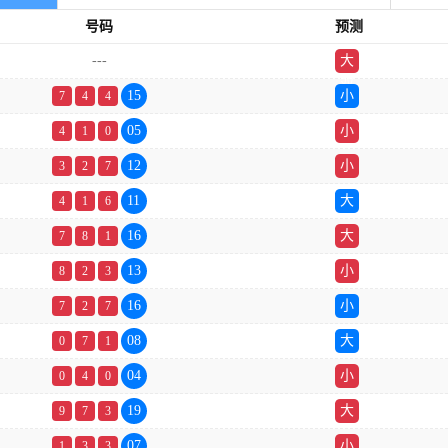
号码
预测
---
大
双
15
小
7
4
4
05
小
4
1
0
12
小
3
2
7
11
大
4
1
6
16
大
7
8
1
13
小
8
2
3
16
小
7
2
7
08
大
0
7
1
04
小
0
4
0
19
大
9
7
3
07
小
1
3
3