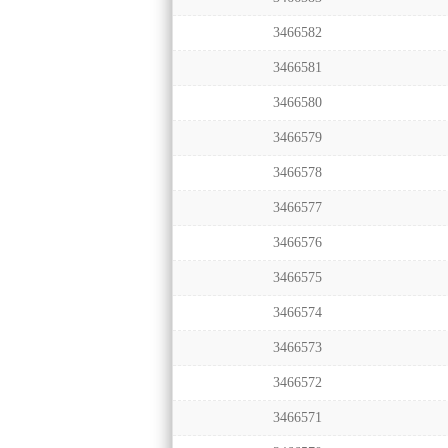
3466582
3466581
3466580
3466579
3466578
3466577
3466576
3466575
3466574
3466573
3466572
3466571