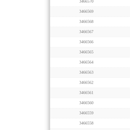
3466570
3466569
3466568
3466567
3466566
3466565
3466564
3466563
3466562
3466561
3466560
3466559
3466558