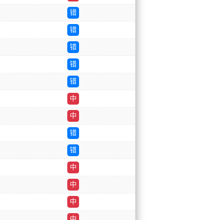
错
错
错
错
错
中
中
错
错
中
中
中
中