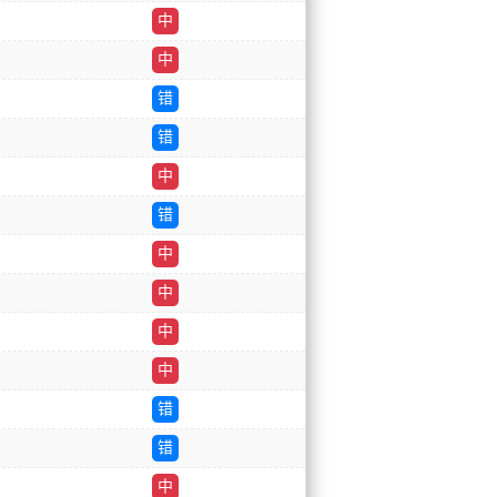
中
中
错
错
中
错
中
中
中
中
错
错
中