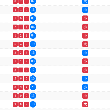
02
大
0
2
0
16
小
4
3
9
07
小
1
0
6
04
小
2
1
1
04
小
1
2
1
19
大
6
4
9
16
小
8
2
6
09
小
1
1
7
12
小
3
7
2
16
小
5
6
5
21
小
8
9
4
13
小
4
0
9
19
大
9
8
2