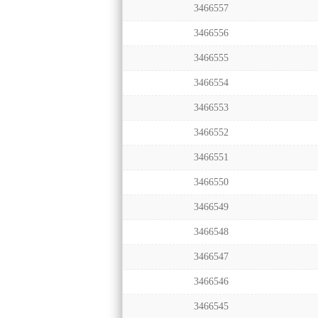
3466557
3466556
3466555
3466554
3466553
3466552
3466551
3466550
3466549
3466548
3466547
3466546
3466545