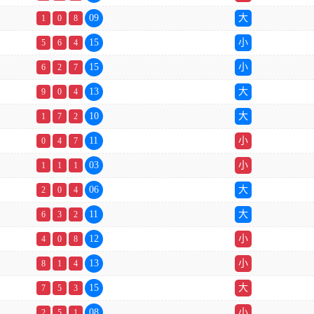
09
大
1
0
8
15
小
5
6
4
15
小
6
2
7
13
大
9
0
4
10
大
1
7
2
11
小
0
4
7
03
小
1
1
1
06
大
2
0
4
11
大
6
3
2
12
小
4
0
8
13
小
8
1
4
15
大
7
5
3
08
小
2
5
1