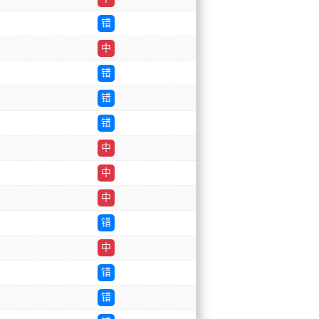
错
中
错
错
错
中
中
中
错
中
错
错