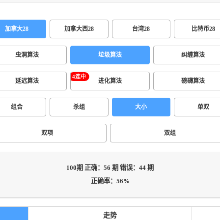
加拿大28
加拿大西28
台湾28
比特币28
虫洞算法
垃圾算法
纠缠算法
延迟算法
进化算法
磅礴算法
组合
杀组
大小
单双
双项
双组
100期 正确：56 期 错误：44 期
正确率：56%
走势