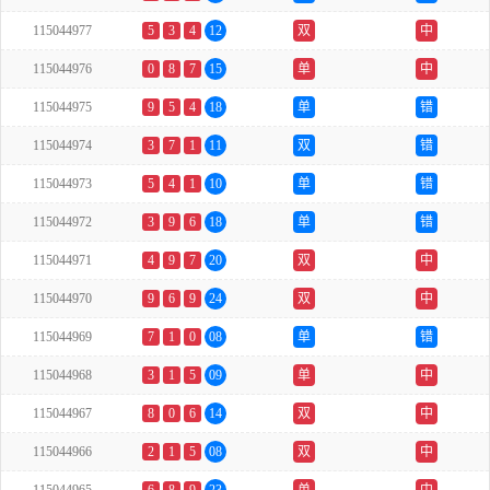
115044977
5
3
4
12
双
中
115044976
0
8
7
15
单
中
115044975
9
5
4
18
单
错
115044974
3
7
1
11
双
错
115044973
5
4
1
10
单
错
115044972
3
9
6
18
单
错
115044971
4
9
7
20
双
中
115044970
9
6
9
24
双
中
115044969
7
1
0
08
单
错
115044968
3
1
5
09
单
中
115044967
8
0
6
14
双
中
115044966
2
1
5
08
双
中