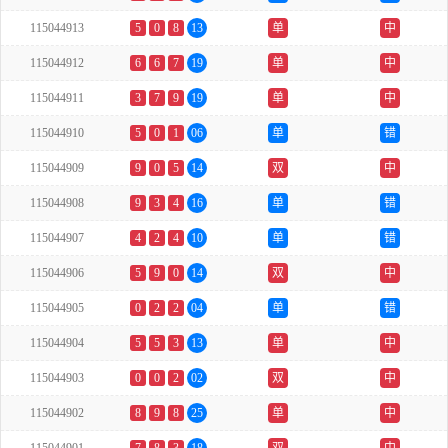
115044913
5
0
8
13
单
中
115044912
6
6
7
19
单
中
115044911
3
7
9
19
单
中
115044910
5
0
1
06
单
错
115044909
9
0
5
14
双
中
115044908
9
3
4
16
单
错
115044907
4
2
4
10
单
错
115044906
5
9
0
14
双
中
115044905
0
2
2
04
单
错
115044904
5
5
3
13
单
中
115044903
0
0
2
02
双
中
115044902
8
9
8
25
单
中