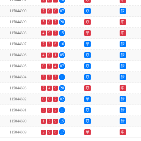
115044901
7
8
3
18
双
中
115044900
7
0
0
07
双
错
115044899
5
8
7
20
双
中
115044898
4
9
2
15
单
中
115044897
7
3
6
16
单
错
115044896
4
0
1
05
双
错
115044895
0
3
4
07
双
错
115044894
3
3
5
11
双
错
115044893
7
4
9
20
双
中
115044892
0
0
2
02
单
错
115044891
3
6
2
11
双
错
115044890
1
5
9
15
双
错
115044889
2
9
6
17
单
中