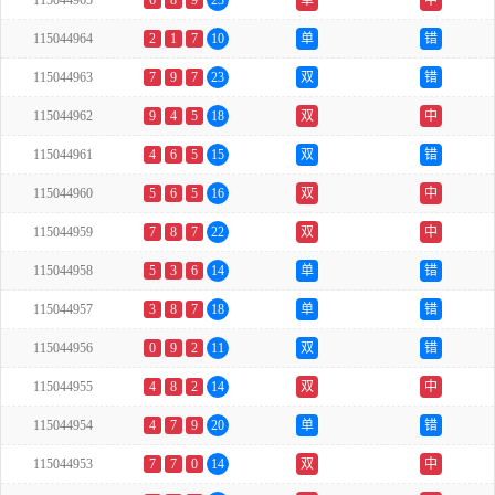
115044965
6
8
9
23
单
中
115044964
2
1
7
10
单
错
115044963
7
9
7
23
双
错
115044962
9
4
5
18
双
中
115044961
4
6
5
15
双
错
115044960
5
6
5
16
双
中
115044959
7
8
7
22
双
中
115044958
5
3
6
14
单
错
115044957
3
8
7
18
单
错
115044956
0
9
2
11
双
错
115044955
4
8
2
14
双
中
115044954
4
7
9
20
单
错
115044953
7
7
0
14
双
中