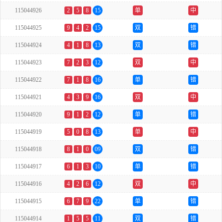
115044926
2
5
8
15
单
中
115044925
9
4
2
15
双
错
115044924
4
1
8
13
双
错
115044923
7
2
3
12
双
中
115044922
7
1
8
16
单
错
115044921
4
3
9
16
双
中
115044920
9
1
2
12
单
错
115044919
5
0
8
13
单
中
115044918
8
1
0
09
双
错
115044917
6
1
3
10
单
错
115044916
4
2
6
12
双
中
115044915
6
7
9
22
单
错
115044914
1
5
5
11
双
错