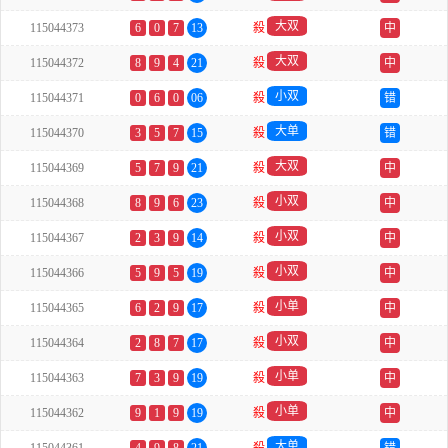
大双
115044373
6
0
7
13
殺
中
大双
115044372
8
9
4
21
殺
中
小双
115044371
0
6
0
06
殺
错
大单
115044370
3
5
7
15
殺
错
大双
115044369
5
7
9
21
殺
中
小双
115044368
8
9
6
23
殺
中
小双
115044367
2
3
9
14
殺
中
小双
115044366
5
9
5
19
殺
中
小单
115044365
6
2
9
17
殺
中
小双
115044364
2
8
7
17
殺
中
小单
115044363
7
3
9
19
殺
中
小单
115044362
9
1
9
19
殺
中
大单