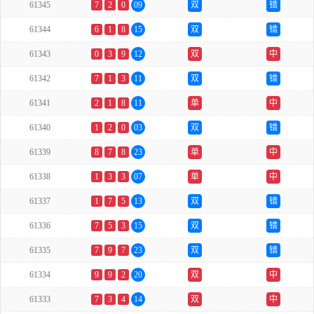
61345
7
2
0
09
双
错
61344
6
1
8
15
双
错
61343
0
3
9
12
双
中
61342
7
1
3
11
双
错
61341
2
1
8
11
单
中
61340
1
2
0
03
双
错
61339
8
7
8
23
单
中
61338
1
3
3
07
单
中
61337
1
7
5
13
双
错
61336
7
5
3
15
双
错
61335
7
9
7
23
双
错
61334
9
9
2
20
双
中
61333
7
3
4
14
双
中