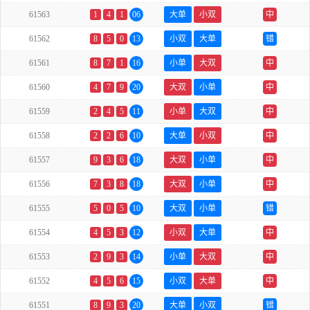
61563
1
4
1
06
大单
小双
中
61562
8
5
0
13
小双
大单
错
61561
8
7
1
16
小单
大双
中
61560
4
7
9
20
大双
小单
中
61559
2
4
5
11
小单
大双
中
61558
2
2
6
10
大单
小双
中
61557
9
3
6
18
大双
小单
中
61556
7
3
8
18
大双
小单
中
61555
5
0
5
10
大双
小单
错
61554
4
5
3
12
小双
大单
中
61553
2
9
3
14
小单
大双
中
61552
4
5
6
15
小双
大单
中
61551
8
9
3
20
大单
小双
错