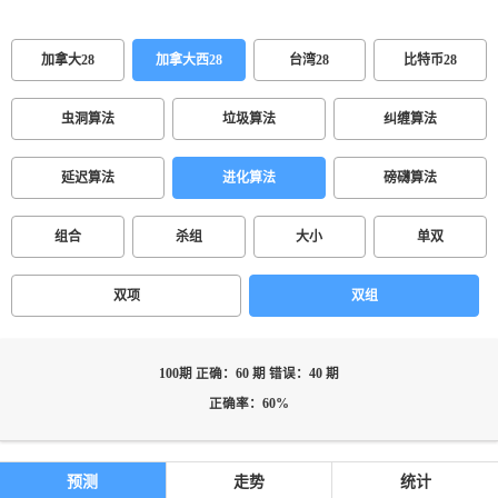
加拿大28
加拿大西28
台湾28
比特币28
虫洞算法
垃圾算法
纠缠算法
延迟算法
进化算法
磅礴算法
组合
杀组
大小
单双
双项
双组
100期 正确：60 期 错误：40 期
正确率：60%
预测
走势
统计