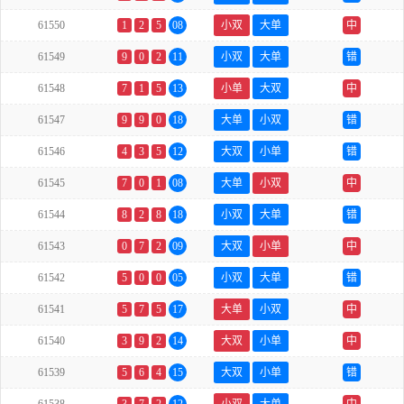
61550
1
2
5
08
小双
大单
中
61549
9
0
2
11
小双
大单
错
61548
7
1
5
13
小单
大双
中
61547
9
9
0
18
大单
小双
错
61546
4
3
5
12
大双
小单
错
61545
7
0
1
08
大单
小双
中
61544
8
2
8
18
小双
大单
错
61543
0
7
2
09
大双
小单
中
61542
5
0
0
05
小双
大单
错
61541
5
7
5
17
大单
小双
中
61540
3
9
2
14
大双
小单
中
61539
5
6
4
15
大双
小单
错