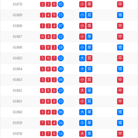
61870
2
3
0
05
小
单
中
61869
2
4
9
15
小
双
错
61868
1
2
4
07
小
单
中
61867
0
4
8
12
小
单
中
61866
7
8
3
18
小
单
错
61865
5
0
7
12
大
双
中
61864
1
0
8
09
大
双
错
61863
5
1
2
08
小
双
中
61862
8
9
6
23
大
双
中
61861
5
0
8
13
小
双
中
61860
1
4
1
06
大
单
错
61859
7
5
4
16
小
单
错
61858
1
7
6
14
大
单
中