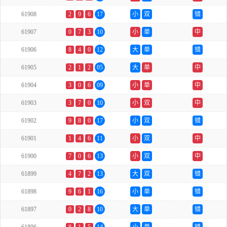
61908
2
9
6
17
小
双
错
61907
0
7
3
10
小
单
中
61906
8
4
0
12
大
单
错
61905
2
1
2
05
大
单
中
61904
3
0
6
09
小
单
中
61903
3
7
0
10
小
双
中
61902
9
8
0
17
小
双
错
61901
1
4
6
11
小
双
中
61900
7
0
6
13
小
双
中
61899
4
7
2
13
大
双
错
61898
9
6
1
16
小
单
错
61897
0
2
8
10
大
单
错