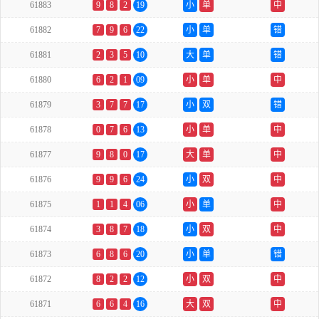
61883
9
8
2
19
小
单
中
61882
7
9
6
22
小
单
错
61881
2
3
5
10
大
单
错
61880
6
2
1
09
小
单
中
61879
3
7
7
17
小
双
错
61878
0
7
6
13
小
单
中
61877
9
8
0
17
大
单
中
61876
9
9
6
24
小
双
中
61875
1
1
4
06
小
单
中
61874
3
8
7
18
小
双
中
61873
6
8
6
20
小
单
错
61872
8
2
2
12
小
双
中
61871
6
6
4
16
大
双
中