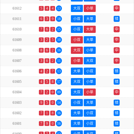
61612
5
4
4
13
大双
小单
中
61611
6
3
9
18
小双
大单
错
61610
7
6
2
15
小双
大单
中
61609
3
2
5
10
小双
大单
中
61608
8
6
2
16
大双
小单
中
61607
3
6
2
11
小单
大双
中
61606
4
2
7
13
大单
小双
错
61605
4
5
8
17
大双
小单
错
61604
7
2
0
09
大双
小单
中
61603
9
5
0
14
小双
大单
错
61602
7
1
8
16
大单
小双
错
61601
7
9
0
16
大单
小双
错