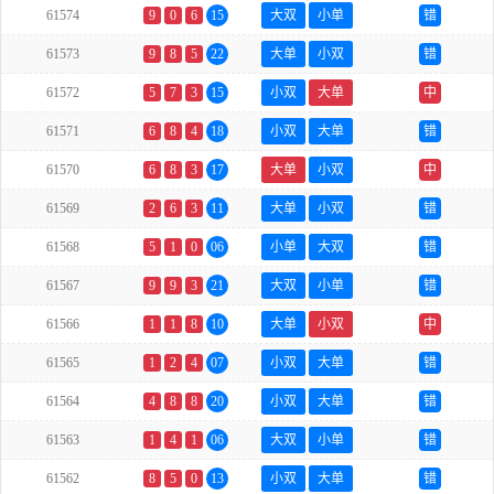
61574
9
0
6
15
大双
小单
错
61573
9
8
5
22
大单
小双
错
61572
5
7
3
15
小双
大单
中
61571
6
8
4
18
小双
大单
错
61570
6
8
3
17
大单
小双
中
61569
2
6
3
11
大单
小双
错
61568
5
1
0
06
小单
大双
错
61567
9
9
3
21
大双
小单
错
61566
1
1
8
10
大单
小双
中
61565
1
2
4
07
小双
大单
错
61564
4
8
8
20
小双
大单
错
61563
1
4
1
06
大双
小单
错
61562
8
5
0
13
小双
大单
错