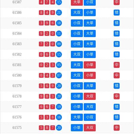
61587
4
7
4
15
大单
小双
中
61586
8
4
9
21
大双
小单
错
61585
3
9
6
18
小双
大单
错
61584
9
2
0
11
小双
大单
错
61583
7
2
0
09
小双
大单
错
61582
0
6
9
15
大双
小单
错
61581
0
2
3
05
大双
小单
中
61580
0
4
3
07
大双
小单
中
61579
5
6
9
20
小双
大单
错
61578
9
8
3
20
小单
大双
中
61577
6
6
7
19
小单
大双
错
61576
5
3
8
16
大单
小双
错
61575
5
8
7
20
小单
大双
中