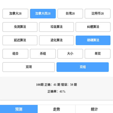
加拿大28
加拿大西28
台湾28
比特币28
虫洞算法
垃圾算法
纠缠算法
延迟算法
进化算法
磅礴算法
组合
杀组
大小
单双
双项
双组
100期 正确：41 期 错误：59 期
正确率：41%
预测
走势
统计