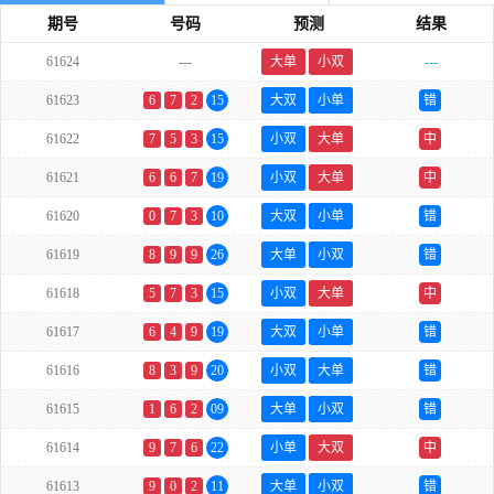
期号
号码
预测
结果
61624
---
大单
小双
---
61623
6
7
2
15
大双
小单
错
61622
7
5
3
15
小双
大单
中
61621
6
6
7
19
小双
大单
中
61620
0
7
3
10
大双
小单
错
61619
8
9
9
26
大单
小双
错
61618
5
7
3
15
小双
大单
中
61617
6
4
9
19
大双
小单
错
61616
8
3
9
20
小双
大单
错
61615
1
6
2
09
大单
小双
错
61614
9
7
6
22
小单
大双
中
61613
9
0
2
11
大单
小双
错