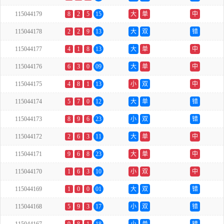
115044179
8
2
5
15
大
单
中
115044178
2
2
9
13
大
双
错
115044177
4
1
8
13
大
单
中
115044176
6
3
0
09
大
单
中
115044175
4
8
1
13
小
双
中
115044174
5
7
0
12
大
单
错
115044173
8
9
6
23
小
双
错
115044172
2
6
3
11
大
单
中
115044171
9
6
8
23
大
单
中
115044170
1
6
3
10
小
双
中
115044169
1
0
0
01
大
双
错
115044168
5
9
3
17
小
双
错