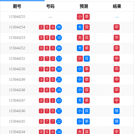
期号
号码
预测
结果
115044255
---
小
单
---
115044254
2
0
4
06
大
双
中
115044253
9
0
9
18
大
双
中
115044252
0
6
3
09
大
单
中
115044251
3
7
3
13
小
双
中
115044250
7
4
8
19
小
单
中
115044249
4
9
8
21
小
单
中
115044248
1
8
9
18
小
双
中
115044247
0
2
1
03
大
单
中
115044246
1
7
9
17
小
双
错
115044245
8
7
7
22
小
单
错
115044244
8
0
6
14
大
双
中