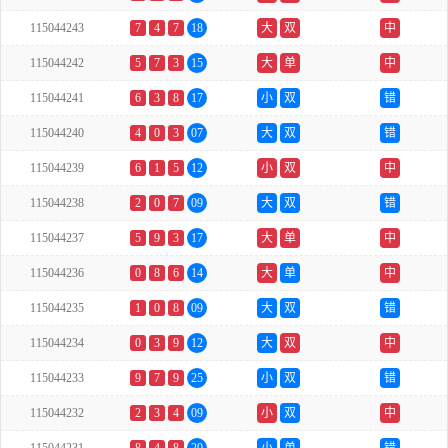
115044243
7
4
7
18
大
双
中
115044242
5
7
3
15
大
单
中
115044241
6
3
8
17
小
双
错
115044240
4
0
3
07
大
双
错
115044239
6
1
5
12
小
双
中
115044238
2
0
7
09
大
双
错
115044237
5
9
3
17
大
单
中
115044236
0
8
6
14
大
单
中
115044235
1
0
8
09
大
双
错
115044234
0
3
9
12
大
双
中
115044233
9
7
9
25
小
双
错
115044232
2
3
4
09
小
双
中