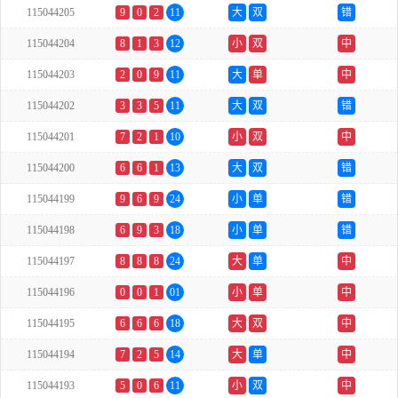
115044205
9
0
2
11
大
双
错
115044204
8
1
3
12
小
双
中
115044203
2
0
9
11
大
单
中
115044202
3
3
5
11
大
双
错
115044201
7
2
1
10
小
双
中
115044200
6
6
1
13
大
双
错
115044199
9
6
9
24
小
单
错
115044198
6
9
3
18
小
单
错
115044197
8
8
8
24
大
单
中
115044196
0
0
1
01
小
单
中
115044195
6
6
6
18
大
双
中
115044194
7
2
5
14
大
单
中
115044193
5
0
6
11
小
双
中