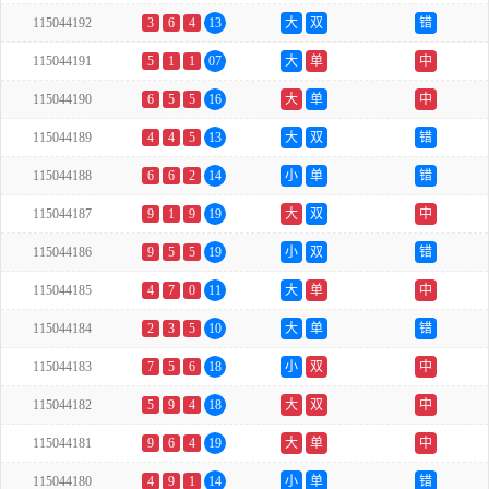
115044192
3
6
4
13
大
双
错
115044191
5
1
1
07
大
单
中
115044190
6
5
5
16
大
单
中
115044189
4
4
5
13
大
双
错
115044188
6
6
2
14
小
单
错
115044187
9
1
9
19
大
双
中
115044186
9
5
5
19
小
双
错
115044185
4
7
0
11
大
单
中
115044184
2
3
5
10
大
单
错
115044183
7
5
6
18
小
双
中
115044182
5
9
4
18
大
双
中
115044181
9
6
4
19
大
单
中
115044180
4
9
1
14
小
单
错