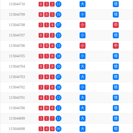
115044710
6
3
2
11
大
错
115044709
6
8
5
19
小
错
115044708
2
1
4
07
小
中
115044707
6
7
2
15
小
错
115044706
0
9
4
13
小
中
115044705
5
5
8
18
小
错
115044704
8
2
0
10
大
错
115044703
2
4
1
07
大
错
115044702
3
7
8
18
小
错
115044701
4
1
8
13
大
错
115044700
4
0
8
12
大
错
115044699
3
1
7
11
大
错
115044698
5
4
0
09
大
错