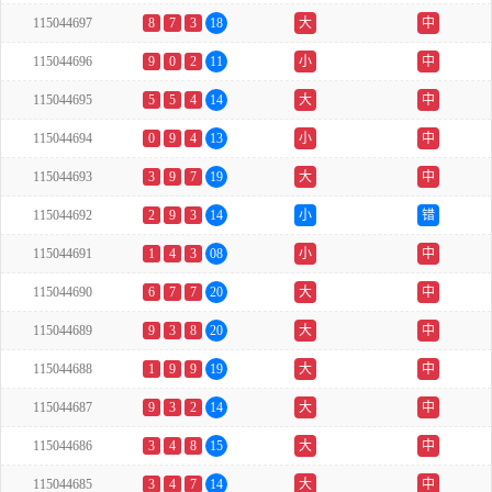
115044697
8
7
3
18
大
中
115044696
9
0
2
11
小
中
115044695
5
5
4
14
大
中
115044694
0
9
4
13
小
中
115044693
3
9
7
19
大
中
115044692
2
9
3
14
小
错
115044691
1
4
3
08
小
中
115044690
6
7
7
20
大
中
115044689
9
3
8
20
大
中
115044688
1
9
9
19
大
中
115044687
9
3
2
14
大
中
115044686
3
4
8
15
大
中
115044685
3
4
7
14
大
中