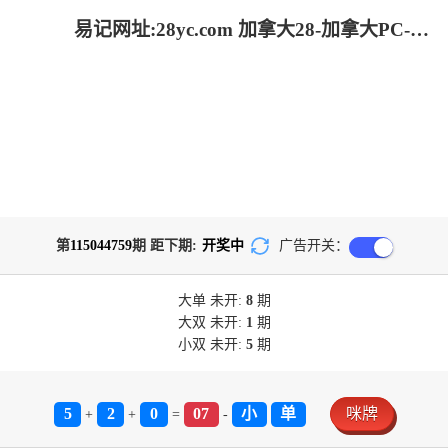
易记网址:28yc.com 加拿大28-加拿大PC-加拿大28预测开奖官网咪牌|pc走势最新预测
第
115044759
期 距下期:
开奖中
广告开关：
大单
未开:
8
期
大双
未开:
1
期
小双
未开:
5
期
5
2
0
07
小
单
咪牌
+
+
=
-