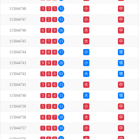
115044748
3
3
5
11
小
中
115044747
6
2
3
11
小
中
115044746
0
7
9
16
大
中
115044745
4
7
4
15
大
中
115044744
8
0
9
17
小
错
115044743
9
9
2
20
小
错
115044742
3
0
0
03
大
错
115044741
3
6
6
15
大
中
115044740
3
4
4
11
大
错
115044739
5
2
4
11
小
中
115044738
8
3
7
18
大
中
115044737
1
0
9
10
小
中