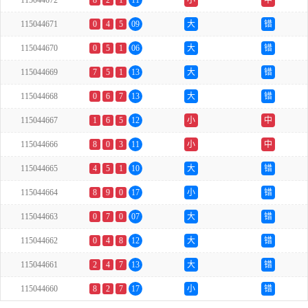
115044672
8
2
1
11
小
中
115044671
0
4
5
09
大
错
115044670
0
5
1
06
大
错
115044669
7
5
1
13
大
错
115044668
0
6
7
13
大
错
115044667
1
6
5
12
小
中
115044666
8
0
3
11
小
中
115044665
4
5
1
10
大
错
115044664
8
9
0
17
小
错
115044663
0
7
0
07
大
错
115044662
0
4
8
12
大
错
115044661
2
4
7
13
大
错
115044660
8
2
7
17
小
错