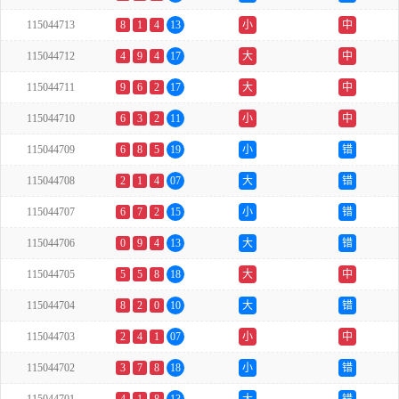
115044713
8
1
4
13
小
中
115044712
4
9
4
17
大
中
115044711
9
6
2
17
大
中
115044710
6
3
2
11
小
中
115044709
6
8
5
19
小
错
115044708
2
1
4
07
大
错
115044707
6
7
2
15
小
错
115044706
0
9
4
13
大
错
115044705
5
5
8
18
大
中
115044704
8
2
0
10
大
错
115044703
2
4
1
07
小
中
115044702
3
7
8
18
小
错