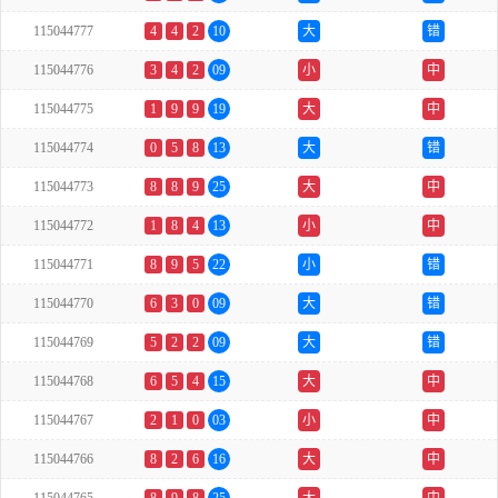
115044777
4
4
2
10
大
错
115044776
3
4
2
09
小
中
115044775
1
9
9
19
大
中
115044774
0
5
8
13
大
错
115044773
8
8
9
25
大
中
115044772
1
8
4
13
小
中
115044771
8
9
5
22
小
错
115044770
6
3
0
09
大
错
115044769
5
2
2
09
大
错
115044768
6
5
4
15
大
中
115044767
2
1
0
03
小
中
115044766
8
2
6
16
大
中