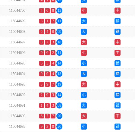
115044701
4
1
8
13
大
错
115044700
4
0
8
12
小
中
115044699
3
1
7
11
大
错
115044698
5
4
0
09
大
错
115044697
8
7
3
18
大
中
115044696
9
0
2
11
小
中
115044695
5
5
4
14
小
错
115044694
0
9
4
13
大
错
115044693
3
9
7
19
大
中
115044692
2
9
3
14
小
错
115044691
1
4
3
08
大
错
115044690
6
7
7
20
大
中
115044689
9
3
8
20
小
错