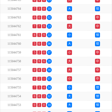
115044765
8
9
8
25
大
中
115044764
7
3
0
10
大
错
115044763
0
0
2
02
小
中
115044762
7
7
9
23
大
中
115044761
8
5
9
22
小
错
115044760
5
0
1
06
大
错
115044759
5
2
0
07
小
中
115044758
5
9
6
20
大
中
115044757
0
8
8
16
大
中
115044756
4
2
1
07
小
中
115044755
7
3
4
14
小
错
115044754
0
0
2
02
大
错
115044753
0
2
8
10
大
错